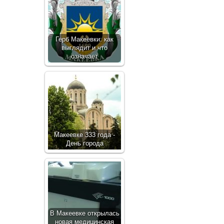
Герб Макеевки: как
выглядит и что
означает
Макеевке 333 года -
День города
В Макеевке открылась
новая медицинская