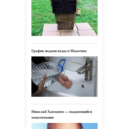
График подачи воды в Макеевке
Николай Хапланов — выдающийся
макеевчанин