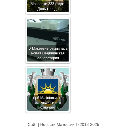
Макеевке 333 года -
День города
В Макеевке открылась
новая медицинская
лаборатория
Герб Макеевки: как
выглядит и что
означает
Сайт | Новости Макеевки © 2018-2025