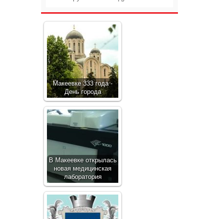
Макеевке 333 года -
День города
В Макеевке открылась
новая медицинская
лаборатория