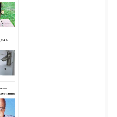
оды в
ов —
еевчанин