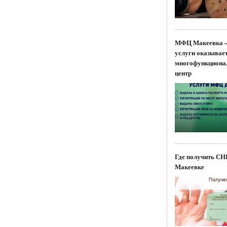
МФЦ Макеевка 
услуги оказывае
многофункциона
центр
Где получить С
Макеевке