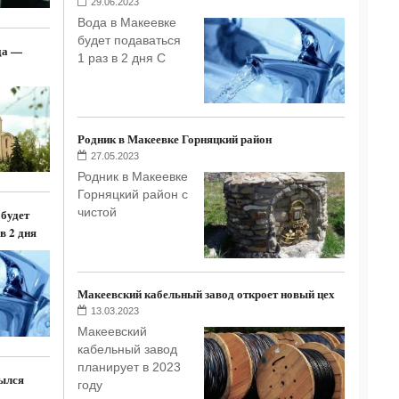
29.06.2023
Вода в Макеевке
будет подаваться
да —
1 раз в 2 дня С
Родник в Макеевке Горняцкий район
27.05.2023
Родник в Макеевке
Горняцкий район с
чистой
 будет
в 2 дня
Макеевский кабельный завод откроет новый цех
13.03.2023
Макеевский
кабельный завод
планирует в 2023
ылся
году