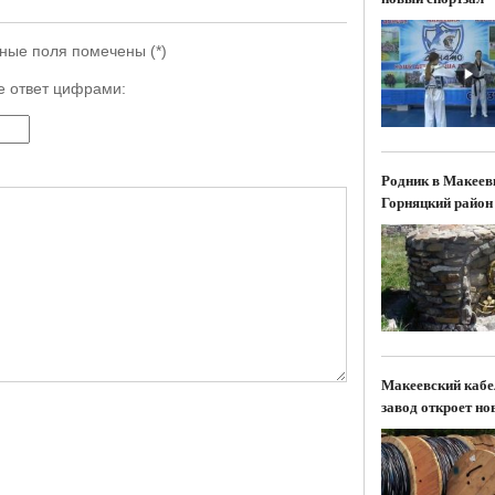
ьные поля помечены (
*
)
е ответ цифрами:
Родник в Макеев
Горняцкий район
Макеевский каб
завод откроет но