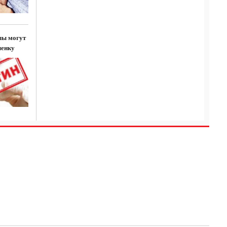
лы могут
ленку