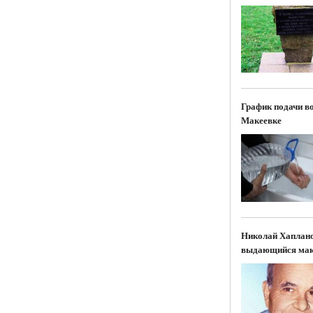
График подачи в
Макеевке
Николай Хаплан
выдающийся мак