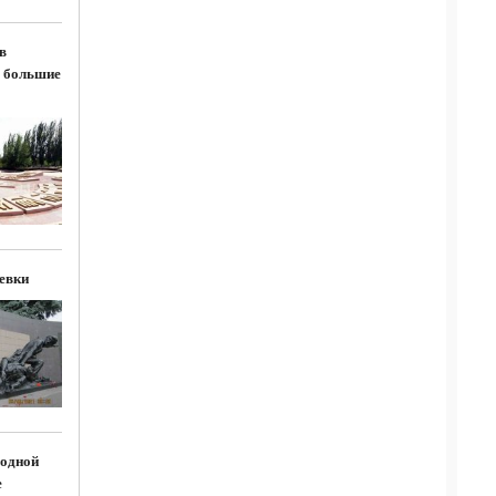
в
 большие
евки
одной
е