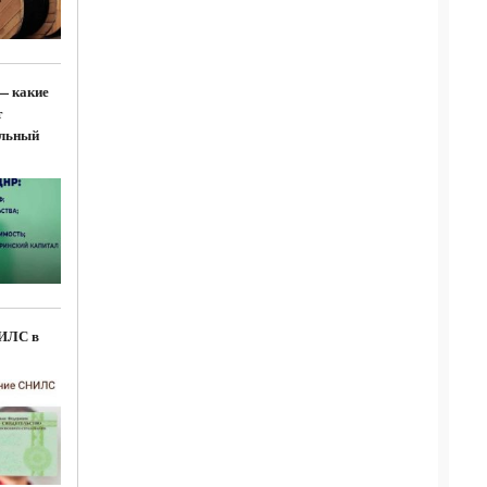
— какие
т
льный
НИЛС в