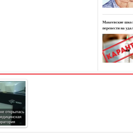
Макеевские шко
перевести на уда
ке открылась
медицинская
оратория