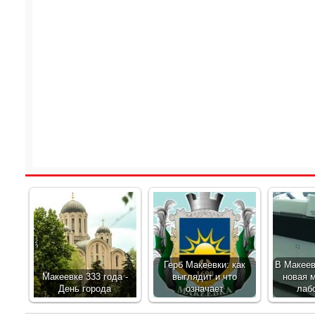
Герб Макеевки: как
В Макеев
Макеевке 333 года -
выглядит и что
новая 
День города
означает
лаб