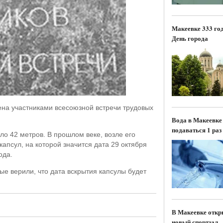
Макеевке 333 го
День города
ена участниками всесоюзной встречи трудовых
Вода в Макеевке
подаваться 1 раз 
о 42 метров. В прошлом веке, возле его
апсул, на которой значится дата 29 октября
ода.
е верили, что дата вскрытия капсулы будет
В Макеевке откр
новый спортзал