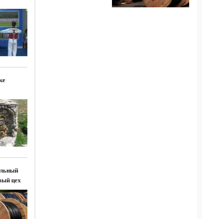
ке
ельный
вый цех